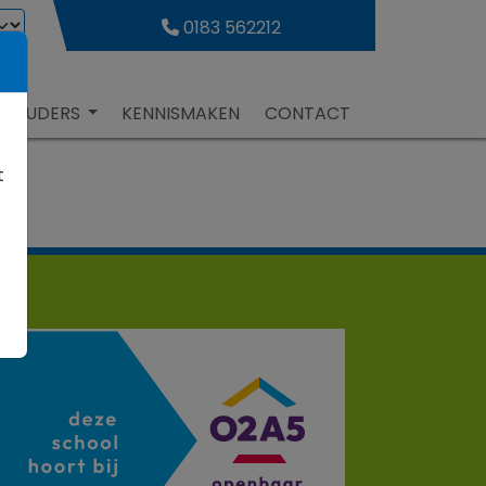
0183 562212
R OUDERS
KENNISMAKEN
CONTACT
t