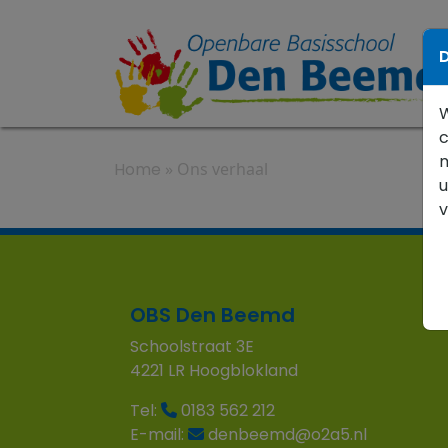
D
W
c
m
Home
»
Ons verhaal
u
OBS Den Beemd
Schoolstraat 3E
4221 LR Hoogblokland
Tel:
0183 562 212
E-mail:
denbeemd@o2a5.nl